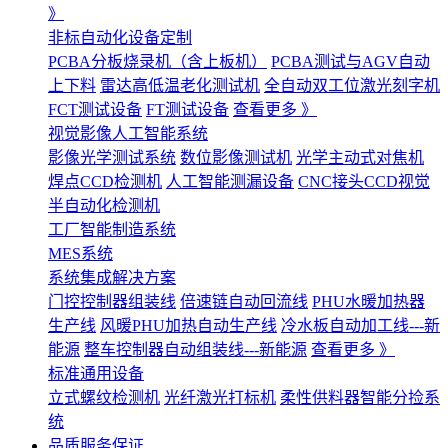
》
非标自动化设备定制
PCBA分板烧录机（含上板机）
PCBA测试与AGV自动
上下料
雷达高低温老化测试机
全自动双工位激光刻字机
FCT测试设备
FT测试设备
查看更多 》
视觉影像人工智能系统
影像光学测试系统
数位影像测试机
光学主动式对焦机
焊点CCD检测机
人工智能测漏设备
CNC接头CCD视觉
半自动化检测机
工厂智能制造系统
MES系统
系统集成解决方案
门控控制器组装线
倍速链自动回流线
PHU水暖加热器
生产线
风暖PHU加热自动生产线
冷水板自动加工线---新
能源
整车控制器自动组装线---新能源
查看更多 》
标准通用设备
立式螺纹检测机
光纤激光打标机
柔性供料器智能分捡系
统
品质服务保证