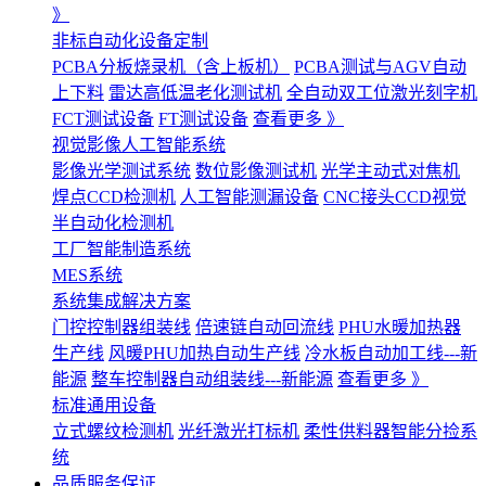
》
非标自动化设备定制
PCBA分板烧录机（含上板机）
PCBA测试与AGV自动
上下料
雷达高低温老化测试机
全自动双工位激光刻字机
FCT测试设备
FT测试设备
查看更多 》
视觉影像人工智能系统
影像光学测试系统
数位影像测试机
光学主动式对焦机
焊点CCD检测机
人工智能测漏设备
CNC接头CCD视觉
半自动化检测机
工厂智能制造系统
MES系统
系统集成解决方案
门控控制器组装线
倍速链自动回流线
PHU水暖加热器
生产线
风暖PHU加热自动生产线
冷水板自动加工线---新
能源
整车控制器自动组装线---新能源
查看更多 》
标准通用设备
立式螺纹检测机
光纤激光打标机
柔性供料器智能分捡系
统
品质服务保证