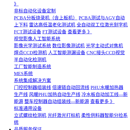
》
非标自动化设备定制
PCBA分板烧录机（含上板机）
PCBA测试与AGV自动
上下料
雷达高低温老化测试机
全自动双工位激光刻字机
FCT测试设备
FT测试设备
查看更多 》
视觉影像人工智能系统
影像光学测试系统
数位影像测试机
光学主动式对焦机
焊点CCD检测机
人工智能测漏设备
CNC接头CCD视觉
半自动化检测机
工厂智能制造系统
MES系统
系统集成解决方案
门控控制器组装线
倍速链自动回流线
PHU水暖加热器
生产线
风暖PHU加热自动生产线
冷水板自动加工线---新
能源
整车控制器自动组装线---新能源
查看更多 》
标准通用设备
立式螺纹检测机
光纤激光打标机
柔性供料器智能分捡系
统
品质服务保证