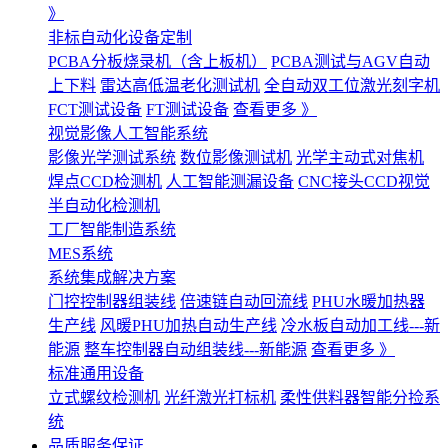
》
非标自动化设备定制
PCBA分板烧录机（含上板机）
PCBA测试与AGV自动
上下料
雷达高低温老化测试机
全自动双工位激光刻字机
FCT测试设备
FT测试设备
查看更多 》
视觉影像人工智能系统
影像光学测试系统
数位影像测试机
光学主动式对焦机
焊点CCD检测机
人工智能测漏设备
CNC接头CCD视觉
半自动化检测机
工厂智能制造系统
MES系统
系统集成解决方案
门控控制器组装线
倍速链自动回流线
PHU水暖加热器
生产线
风暖PHU加热自动生产线
冷水板自动加工线---新
能源
整车控制器自动组装线---新能源
查看更多 》
标准通用设备
立式螺纹检测机
光纤激光打标机
柔性供料器智能分捡系
统
品质服务保证