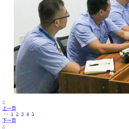
<
上一页
···
1
2
3
4
5
下一页
>