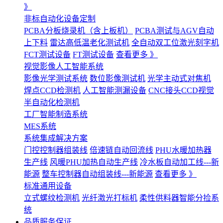
》
非标自动化设备定制
PCBA分板烧录机（含上板机）
PCBA测试与AGV自动
上下料
雷达高低温老化测试机
全自动双工位激光刻字机
FCT测试设备
FT测试设备
查看更多 》
视觉影像人工智能系统
影像光学测试系统
数位影像测试机
光学主动式对焦机
焊点CCD检测机
人工智能测漏设备
CNC接头CCD视觉
半自动化检测机
工厂智能制造系统
MES系统
系统集成解决方案
门控控制器组装线
倍速链自动回流线
PHU水暖加热器
生产线
风暖PHU加热自动生产线
冷水板自动加工线---新
能源
整车控制器自动组装线---新能源
查看更多 》
标准通用设备
立式螺纹检测机
光纤激光打标机
柔性供料器智能分捡系
统
品质服务保证